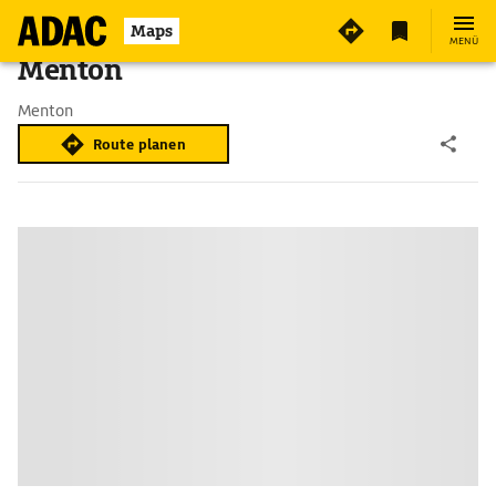
Maps
MENÜ
Menton
Menton
Route planen