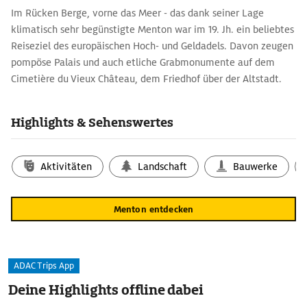
Im Rücken Berge, vorne das Meer - das dank seiner Lage
klimatisch sehr begünstigte Menton war im 19. Jh. ein beliebtes
Reiseziel des europäischen Hoch- und Geldadels. Davon zeugen
pompöse Palais und auch etliche Grabmonumente auf dem
Cimetière du Vieux Château, dem Friedhof über der Altstadt.
Noch heute bestimmen Belle Époque und Blütenrausch das
Stadtbild, wie z.B. im Villenvorort Garavan mit seinen sieben
Highlights & Sehenswertes
historischen Gärten. In ›Le Val Rameh‹ mit seinen
labyrinthischen Pfaden umwuchern gefräßige Bougainvillea die
Palais samt Zuckerbäckerstuck und Belvedere, und auch der
Aktivitäten
Landschaft
Bauwerke
›Jardin des Colombières‹ gleicht einer mediterranen
Jugendstillandschaft. Besucher von weither lockt die ›Fête du
Menton entdecken
Citron‹ im Februar.
ADAC Trips App
Deine Highlights offline dabei