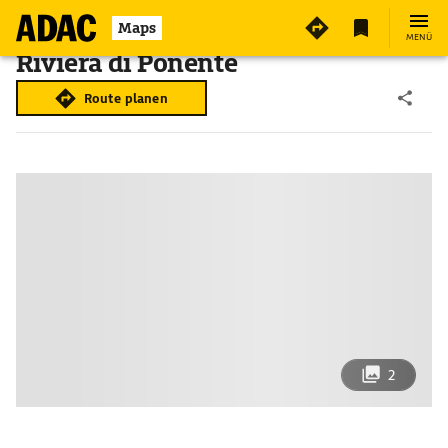
Maps
MENÜ
Riviera di Ponente
Route planen
2