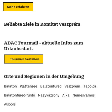
Mehr erfahren
Beliebte Ziele in Komitat Veszprém
ADAC Tourmail - aktuelle Infos zum
Urlaubsstart.
Tourmail bestellen
Orte und Regionen in der Umgebung
Balaton
Plattensee
Balatonfüred
Veszprém
Tapolca
Balatonfüred-fürdő
Nagyvázsony
Ajka
Nemesvámos
Alsóörs