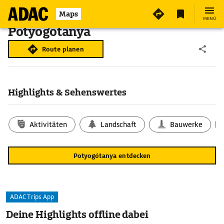
Maps
MENÜ
Potyogótanya
Route planen
Highlights & Sehenswertes
Aktivitäten
Landschaft
Bauwerke
Potyogótanya entdecken
ADAC Trips App
Deine Highlights offline dabei