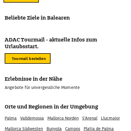
Beliebte Ziele in Balearen
ADAC Tourmail - aktuelle Infos zum
Urlaubsstart.
Tourmail bestellen
Erlebnisse in der Nähe
Angebote für unvergessliche Momente
Orte und Regionen in der Umgebung
Palma
Valldemossa
Mallorca Norden
S'Arenal
Llucmajor
Mallorca Südwesten
Bunyola
Campos
Platja de Palma