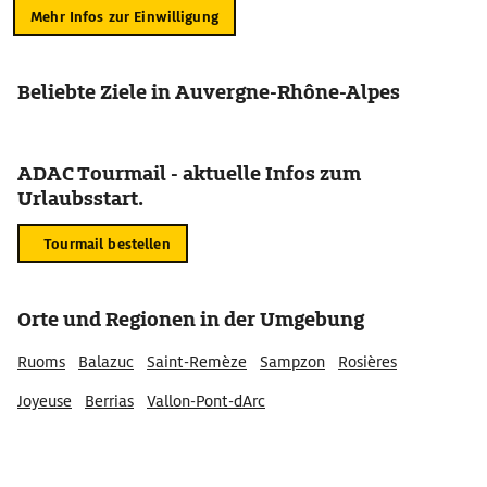
Mehr Infos zur Einwilligung
Beliebte Ziele in Auvergne-Rhône-Alpes
ADAC Tourmail - aktuelle Infos zum
Urlaubsstart.
Tourmail bestellen
Orte und Regionen in der Umgebung
Ruoms
Balazuc
Saint-Remèze
Sampzon
Rosières
Joyeuse
Berrias
Vallon-Pont-dArc