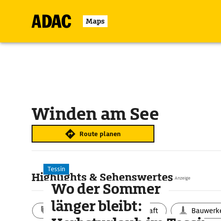
Maps
Winden am See
Route planen
Tessin
Highlights & Sehenswertes
Anzeige
Wo der Sommer
länger bleibt:
Aktivitäten
Landschaft
Bauwerk