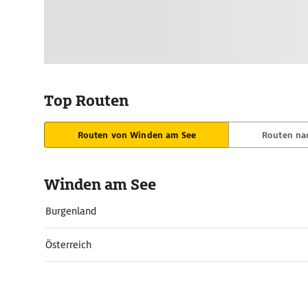
Top Routen
Routen von Winden am See
Routen na
Winden am See
Burgenland
Österreich