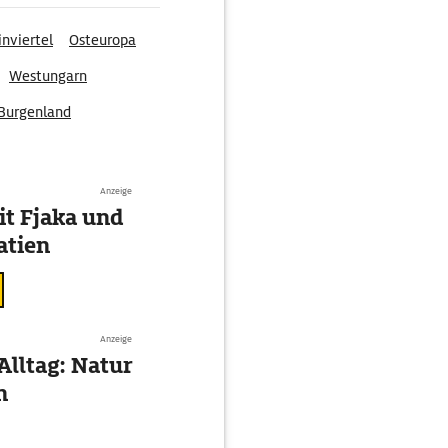
nviertel
Osteuropa
Westungarn
Burgenland
Anzeige
t Fjaka und
atien
Anzeige
Alltag: Natur
n