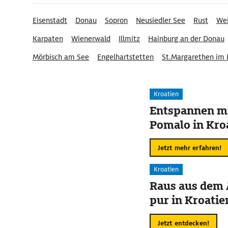
Eisenstadt
Donau
Sopron
Neusiedler See
Rust
Wei
Karpaten
Wienerwald
Illmitz
Hainburg an der Donau
Mörbisch am See
Engelhartstetten
St.Margarethen im 
Ostalpen
Kroatien
Entspannen mi
Pomalo in Kro
Jetzt mehr erfahren!
Kroatien
Raus aus dem 
pur in Kroatie
Jetzt entdecken!