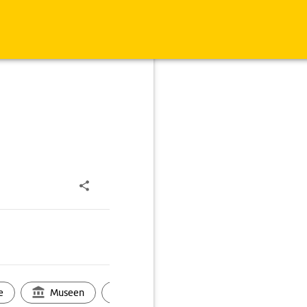
e
Museen
Ortsbild
Touren
Ges