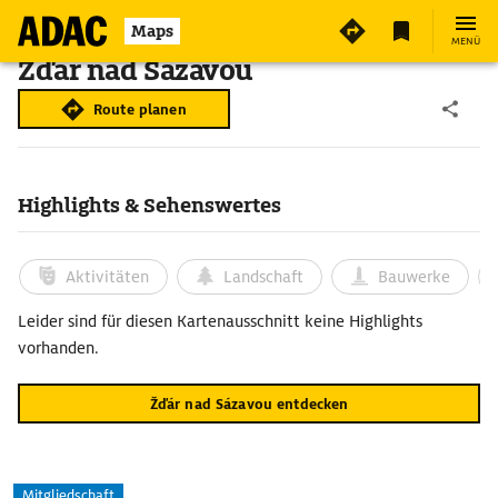
Maps
MENÜ
Žďár nad Sázavou
Route planen
Highlights & Sehenswertes
Aktivitäten
Landschaft
Bauwerke
Leider sind für diesen Kartenausschnitt keine Highlights
vorhanden.
Žďár nad Sázavou entdecken
Mitgliedschaft