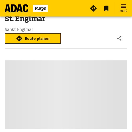
Maps
MENÜ
St. Englmar
Sankt Englmar
Route planen