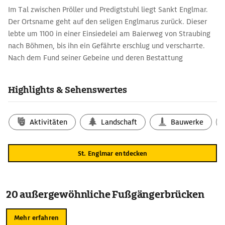
Im Tal zwischen Pröller und Predigtstuhl liegt Sankt Englmar.
Der Ortsname geht auf den seligen Englmarus zurück. Dieser
lebte um 1100 in einer Einsiedelei am Baierweg von Straubing
nach Böhmen, bis ihn ein Gefährte erschlug und verscharrte.
Nach dem Fund seiner Gebeine und deren Bestattung
verbreiteten sich Berichte von Wunderheilungen an Englmarus'
Grab. Die barocke Pfarrkirche St. Englmar verwahrt seine
Highlights & Sehenswertes
Reliquien in einem gläsernen Schrein. Und die Legenden-Tafeln
zeigen Szenen aus seinem Leben.
Aktivitäten
Landschaft
Bauwerke
St. Englmar entdecken
20 außergewöhnliche Fußgängerbrücken
Mehr erfahren