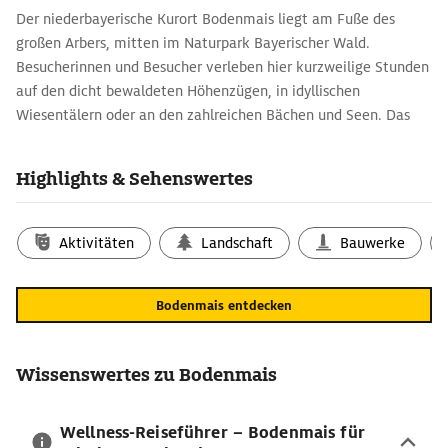
Der niederbayerische Kurort Bodenmais liegt am Fuße des
großen Arbers, mitten im Naturpark Bayerischer Wald.
Besucherinnen und Besucher verleben hier kurzweilige Stunden
auf den dicht bewaldeten Höhenzügen, in idyllischen
Wiesentälern oder an den zahlreichen Bächen und Seen. Das
gesunde Waldklima mit seiner reinen Luft lässt spürbar
aufatmen. Das Urlaubsziel ist daher ideal für
Highlights & Sehenswertes
Erholungssuchende und Kurgäste. Familien mit Kindern erleben
zwischen Arberwald und Arberseen jede Menge unvergessliche
Abenteuer. Auch für Aktivurlauberinnen und Aktivurlauber ist
Aktivitäten
Landschaft
Bauwerke
die abwechslungsreiche Region zu jeder Reisezeit einen Besuch
wert.
Bodenmais entdecken
Sehenswertes in und um Bodenmais
Die schönsten Sehenswürdigkeiten finden sich ringsum
Bodenmais in der Natur. Allem voran auf dem Arber-
Wissenswertes zu Bodenmais
Gipfelplateau mit dem Hauptgipfel, dem Richard-Wagner-Kopf
sowie dem kleinen und dem großen Seeriegel. Dazu kommen
Wellness-Reiseführer – Bodenmais für
der beeindruckende Urwald und die schwimmenden Inseln beim