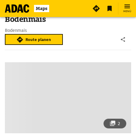
Maps
MENÜ
Bodenmais
Bodenmais
Route planen
2