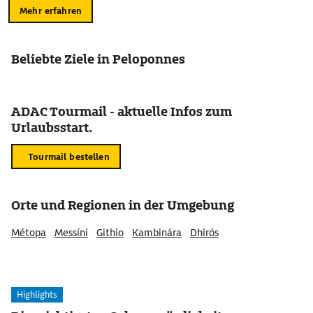
Mehr erfahren
Beliebte Ziele in Peloponnes
ADAC Tourmail - aktuelle Infos zum
Urlaubsstart.
Tourmail bestellen
Orte und Regionen in der Umgebung
Métopa
Messíni
Githio
Kambinára
Dhirós
Highlights