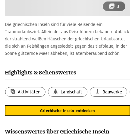
3
Die griechischen Inseln sind für viele Reisende ein
Traumurlaubsziel. Allein der aus Reiseführern bekannte Anblick
der strahlend weißen Häuschen der griechischen Urlaubsorte,
die sich an Felshängen angesiedelt gegen das tiefblaue, in der
Sonne glitzernde Meer abheben, ist atemberaubend schön.
Doch Rhodos, Kreta, Kos & Co. begeistern nicht nur mit ihrer
malerischen Kulisse, sondern auch mit antiken
Highlights & Sehenswertes
Sehenswürdigkeiten, kulinarischen Köstlichkeiten, traumhaften
Badestränden und abenteuerlichen Wanderwegen. Beim
Anblick der Karte zeigt sich, dass es viele griechische Inseln
Aktivitäten
Landschaft
Bauwerke
gibt. Wer also eine Reise plant, hat die Qual der Wahl –
im positiven Sinne.
Griechische Inseln entdecken
Sommer und Sonne pur: Badeurlaub in
Griechenland
Die Sommermonate von Juni bis September sind die ideale
Wissenswertes über Griechische Inseln