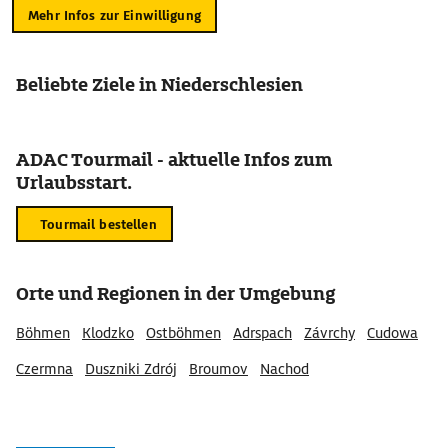
Mehr Infos zur Einwilligung
Beliebte Ziele in Niederschlesien
ADAC Tourmail - aktuelle Infos zum
Urlaubsstart.
Tourmail bestellen
Orte und Regionen in der Umgebung
Böhmen
Klodzko
Ostböhmen
Adrspach
Závrchy
Cudowa
Czermna
Duszniki Zdrój
Broumov
Nachod