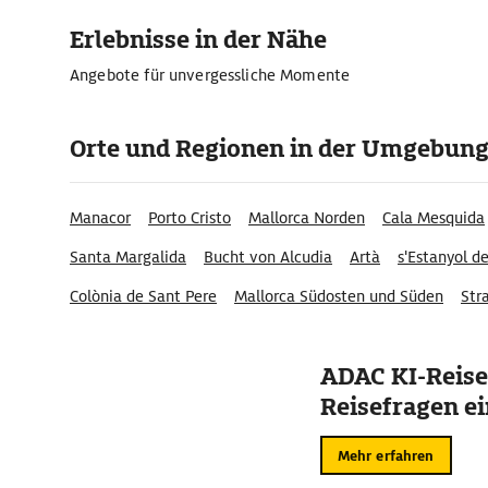
Erlebnisse in der Nähe
Angebote für unvergessliche Momente
Orte und Regionen in der Umgebun
Manacor
Porto Cristo
Mallorca Norden
Cala Mesquida
Santa Margalida
Bucht von Alcudia
Artà
s'Estanyol d
Colònia de Sant Pere
Mallorca Südosten und Süden
Stra
Cala Morlanda
Cala Mesquida
Cala Torta
Cala Matzoc
ADAC KI-Reise
Reisefragen ei
Mehr erfahren