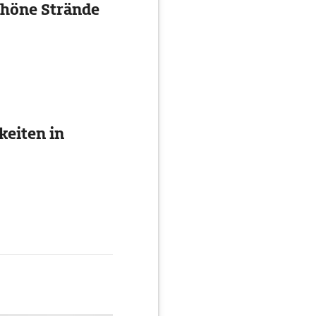
chöne Strände
eiten in