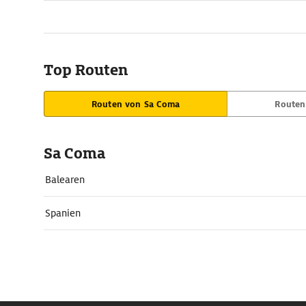
Top Routen
Routen von Sa Coma
Routen
Sa Coma
Balearen
Spanien