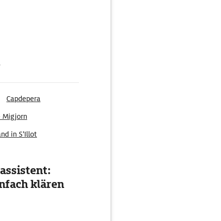
g
Capdepera
e Migjorn
nd in S'Illot
assistent:
nfach klären