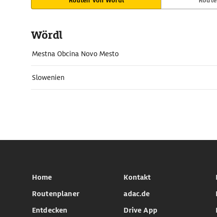
Routen von Wördl
Route
Wördl
Mestna Obcina Novo Mesto
Slowenien
Home
Kontakt
Routenplaner
adac.de
Entdecken
Drive App