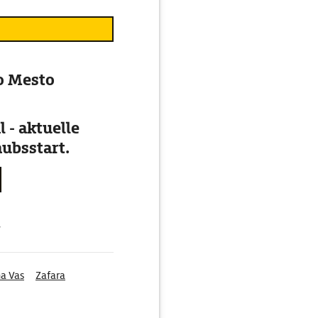
vo Mesto
 - aktuelle
ubsstart.
g
a Vas
Zafara