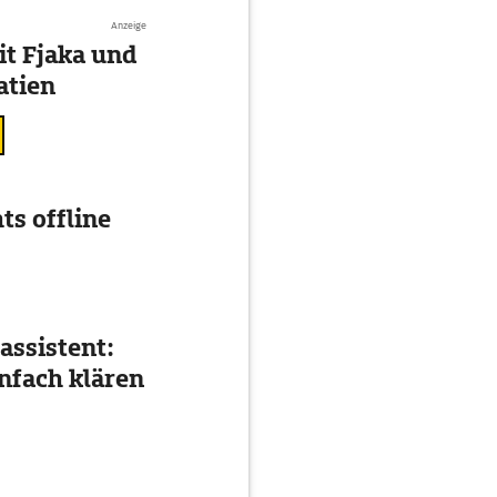
Anzeige
t Fjaka und
atien
ts offline
assistent:
nfach klären