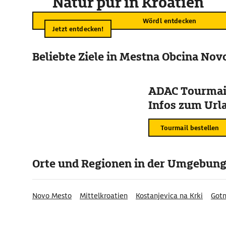
Natur pur in Kroatien
Wördl entdecken
Jetzt entdecken!
Beliebte Ziele in Mestna Obcina No
ADAC Tourmail
Infos zum Urla
Tourmail bestellen
Orte und Regionen in der Umgebun
Novo Mesto
Mittelkroatien
Kostanjevica na Krki
Gotn