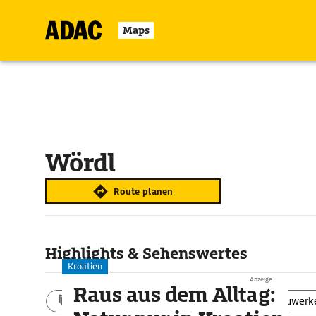
Maps
Wördl
Route planen
Highlights & Sehenswertes
Kroatien
Anzeige
Raus aus dem Alltag:
Aktivitäten
Landschaft
Bauwerk