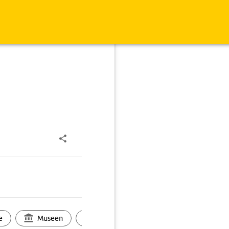
e
Museen
Ortsbild
Touren
Ges