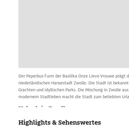
Der Peperbus-Turm der Basilika Onze Lieve Vrouwe prägt d
niederländischen Hansestadt Zwolle. Die Stadt ist bekannt
Grachten und idyllischen Parks. Die Mischung in Zwolle au
modernem Stadtleben macht die Stadt zum beliebten Urla
Urlaub in Zwolle
Die Einwohnerinnen und Einwohner von Zwolle sind stolz au
Highlights & Sehenswertes
Neben dem Peperbus-Turm ist der Sassenpoort eines der W