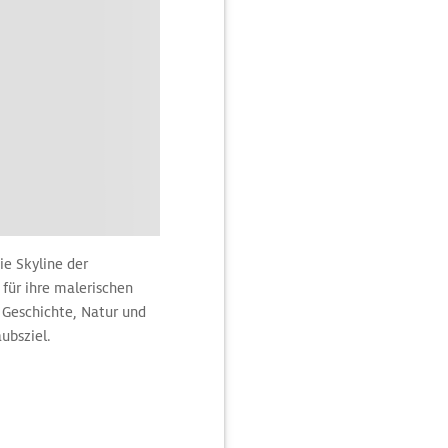
ie Skyline der
 für ihre malerischen
s Geschichte, Natur und
ubsziel.
f ihre Geschichte.
ahrzeichen der Stadt.