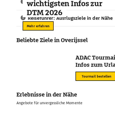
wichtigsten Infos zur
Beste Reisezeit für Zwolle
DTM 2026
Reiseführer: Ausflugsziele in der Nähe
Mehr erfahren
Beliebte Ziele in Overijssel
ADAC Tourmail
Infos zum Urla
Tourmail bestellen
Erlebnisse in der Nähe
Angebote für unvergessliche Momente