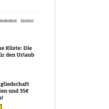
g
Hardenberg
Dronten
e Küste: Die
ür den Urlaub
gliedschaft
en und 35€
n!