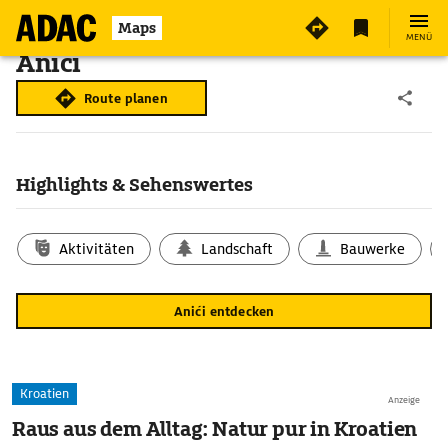
Maps
MENÜ
Anići
Route planen
Highlights & Sehenswertes
Aktivitäten
Landschaft
Bauwerke
Anići entdecken
Kroatien
Anzeige
Raus aus dem Alltag: Natur pur in Kroatien