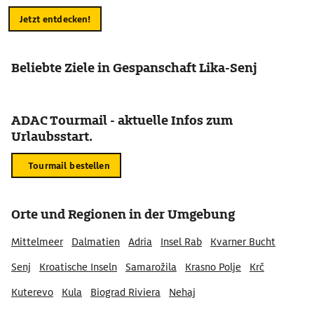
Jetzt entdecken!
Beliebte Ziele in Gespanschaft Lika-Senj
ADAC Tourmail - aktuelle Infos zum
Urlaubsstart.
Tourmail bestellen
Orte und Regionen in der Umgebung
Mittelmeer
Dalmatien
Adria
Insel Rab
Kvarner Bucht
Senj
Kroatische Inseln
Samarožila
Krasno Polje
Krč
Kuterevo
Kula
Biograd Riviera
Nehaj