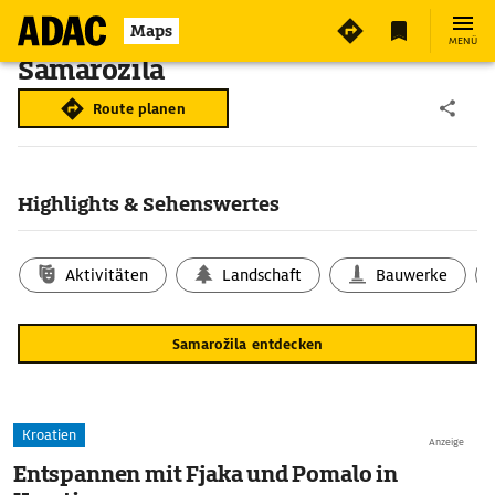
Maps
MENÜ
Samarožila
Route planen
Highlights & Sehenswertes
Aktivitäten
Landschaft
Bauwerke
Samarožila entdecken
Kroatien
Anzeige
Entspannen mit Fjaka und Pomalo in