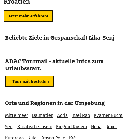
Kroatien
Jetzt mehr erfahren!
Beliebte Ziele in Gespanschaft Lika-Senj
ADAC Tourmail - aktuelle Infos zum
Urlaubsstart.
Tourmail bestellen
Orte und Regionen in der Umgebung
Mittelmeer
Dalmatien
Adria
Insel Rab
Kvarner Bucht
Senj
Kroatische Inseln
Biograd Riviera
Nehaj
Anići
Kuterevo
Kula
Krasno Polje
Krč