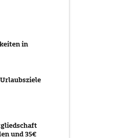
eiten in
 Urlaubsziele
gliedschaft
en und 35€