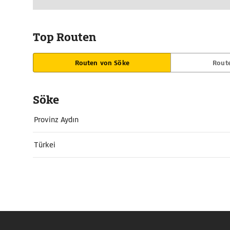
Top Routen
Routen von Söke
Rout
Söke
Provinz Aydın
Türkei