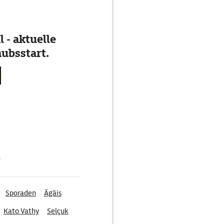
 - aktuelle
ubsstart.
g
Sporaden
Ägäis
Kato Vathy
Selçuk