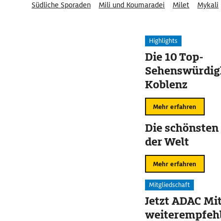
Südliche Sporaden
Mili und Koumaradei
Milet
Mykali
Highlights
Die 10 Top-
Sehenswürdigk
Koblenz
Mehr erfahren
Die schönsten
der Welt
Mehr erfahren
Mitgliedschaft
Jetzt ADAC Mit
weiterempfehl