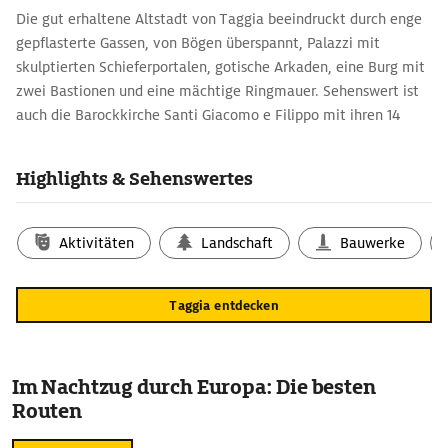
Die gut erhaltene Altstadt von Taggia beeindruckt durch enge
gepflasterte Gassen, von Bögen überspannt, Palazzi mit
skulptierten Schieferportalen, gotische Arkaden, eine Burg mit
zwei Bastionen und eine mächtige Ringmauer. Sehenswert ist
auch die Barockkirche Santi Giacomo e Filippo mit ihren 14
Kapellen. Die in der 4. Kapelle rechts aufbewahrte Statue der
›Wunderbaren Muttergottes‹ soll bereits mehrere Male, zuletzt
Highlights & Sehenswertes
1996, die Augen bewegt haben.
Aktivitäten
Landschaft
Bauwerke
Taggia entdecken
Im Nachtzug durch Europa: Die besten
Routen