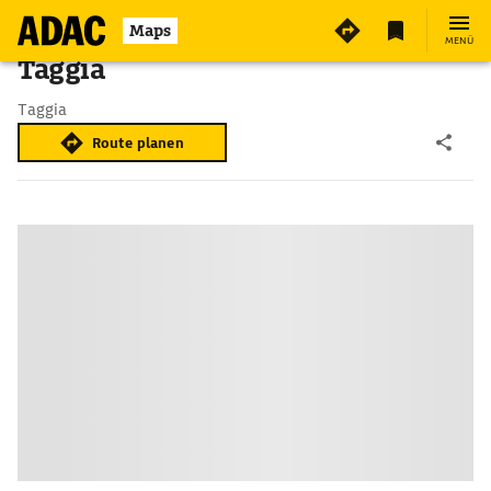
Maps
MENÜ
Taggia
Taggia
Route planen