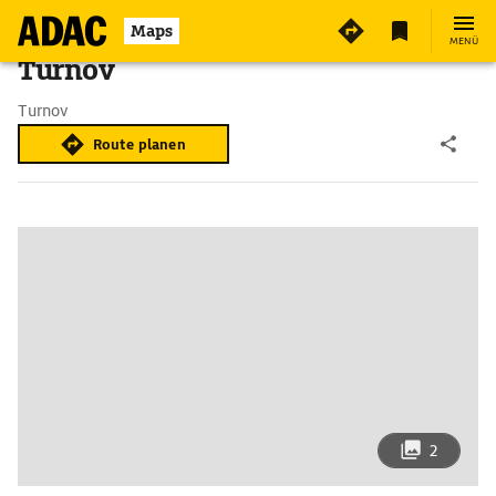
Maps
MENÜ
Turnov
Turnov
Route planen
2