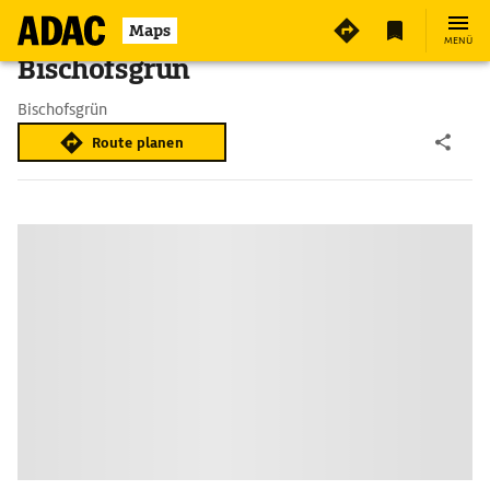
Maps
MENÜ
Bischofsgrün
Bischofsgrün
Route planen