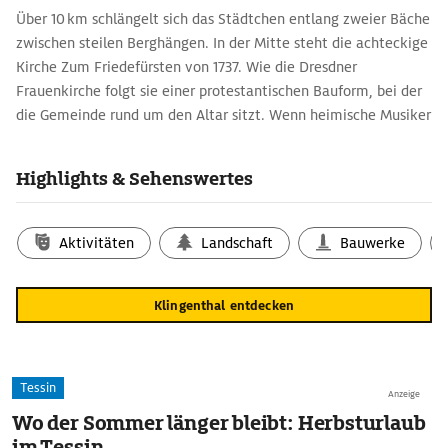
Über 10 km schlängelt sich das Städtchen entlang zweier Bäche
zwischen steilen Berghängen. In der Mitte steht die achteckige
Kirche Zum Friedefürsten von 1737. Wie die Dresdner
Frauenkirche folgt sie einer protestantischen Bauform, bei der
die Gemeinde rund um den Altar sitzt. Wenn heimische Musiker
in der Kirche aufspielen, stammen die zum Einsatz kommenden
Instrumente häufig aus Klingenthal selbst: Seit dem 17. Jh. ist
Highlights & Sehenswertes
das Städtchen ein Zentrum des deutschen Geigenbaus. Später
kam die Herstellung von Blasinstrumenten, Akkordeons und
Mundharmonikas hinzu.
Aktivitäten
Landschaft
Bauwerke
Klingenthal entdecken
Tessin
Anzeige
Wo der Sommer länger bleibt: Herbsturlaub
im Tessin