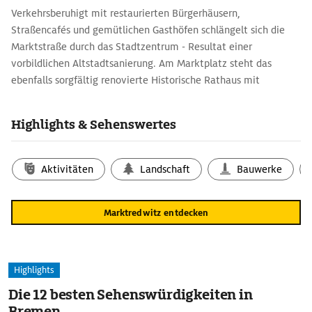
Verkehrsberuhigt mit restaurierten Bürgerhäusern,
Straßencafés und gemütlichen Gasthöfen schlängelt sich die
Marktstraße durch das Stadtzentrum - Resultat einer
vorbildlichen Altstadtsanierung. Am Marktplatz steht das
ebenfalls sorgfältig renovierte Historische Rathaus mit
markanten Giebeln und Erkern. Am prächtigen
Renaissanceerker prangt neben dem Redwitzer auch das
Highlights & Sehenswertes
Wappen von Eger. Sehenswert im Städtchen sind auch die
Theresienkirche und St. Bartholomäus.
Aktivitäten
Landschaft
Bauwerke
Marktredwitz entdecken
Highlights
Die 12 besten Sehenswürdigkeiten in
Bremen