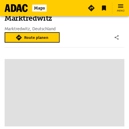
Maps
MENÜ
Marktredwitz
Marktredwitz, Deutschland
Route planen