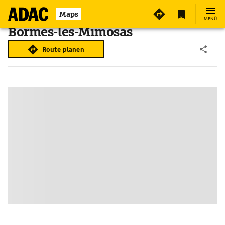
Maps
MENÜ
Bormes-les-Mimosas
Route planen