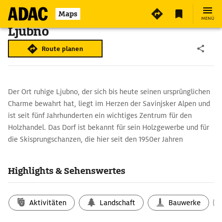
Maps
MENÜ
Ljubno
Route planen
Der Ort ruhige Ljubno, der sich bis heute seinen ursprünglichen
Charme bewahrt hat, liegt im Herzen der Savinjsker Alpen und
ist seit fünf Jahrhunderten ein wichtiges Zentrum für den
Holzhandel. Das Dorf ist bekannt für sein Holzgewerbe und für
die Skisprungschanzen, die hier seit den 1950er Jahren
existieren. Die 60-m-Schanze ist die älteste und wird seit 2006
für den Skisprung-Continental-Cup genutzt.
Highlights & Sehenswertes
Aktives Naturerleben in den Savinjsker Alpen
Durch seine herrliche Lage und grandiose Aussicht auf die
Aktivitäten
Landschaft
Bauwerke
atemberaubende Berglandschaft ist Ljubno ein beliebtes Ziel
für Outdoor-Aktivitäten, für Wanderungen und Spaziergänge in