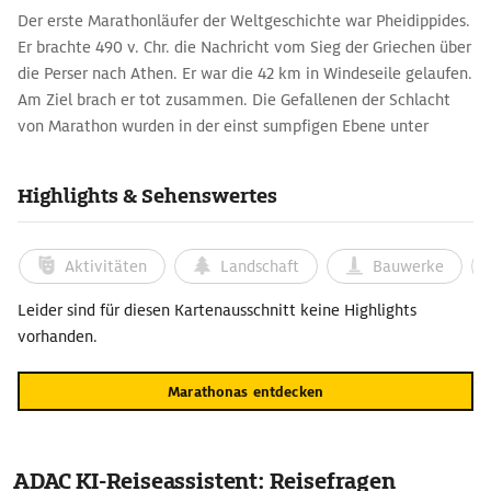
Der erste Marathonläufer der Weltgeschichte war Pheidippides.
Er brachte 490 v. Chr. die Nachricht vom Sieg der Griechen über
die Perser nach Athen. Er war die 42 km in Windeseile gelaufen.
Am Ziel brach er tot zusammen. Die Gefallenen der Schlacht
von Marathon wurden in der einst sumpfigen Ebene unter
hohen Grabhügeln beigesetzt. Nachweisbar ist die
Sportdisziplin Marathon seit den ersten Olympischen Spielen
Highlights & Sehenswertes
der Neuzeit 1896. Ein modernes Denkmal rechts der Straße von
Marathonas nach Rafina erinnert daran.
Aktivitäten
Landschaft
Bauwerke
Leider sind für diesen Kartenausschnitt keine Highlights
vorhanden.
Marathonas entdecken
ADAC KI-Reiseassistent: Reisefragen