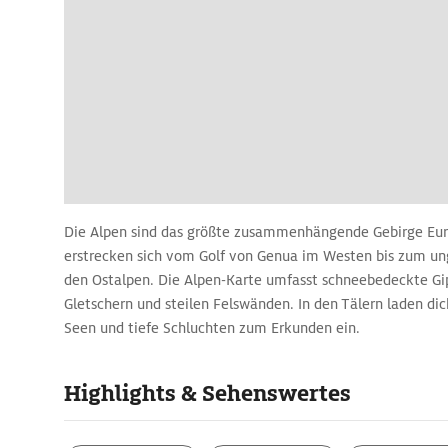
Die Alpen sind das größte zusammenhängende Gebirge Eur
erstrecken sich vom Golf von Genua im Westen bis zum ung
den Ostalpen. Die Alpen-Karte umfasst schneebedeckte Gip
Gletschern und steilen Felswänden. In den Tälern laden dich
Seen und tiefe Schluchten zum Erkunden ein.
Highlights aus den Reiseführern de
Highlights & Sehenswertes
Die Alpen-Karte ist voller Gegensätze: Menschenleere Hoc
Städten wie Salzburg in Österreich oder Bozen in Südtirol
Bergseen wechseln sich mit den schicken Promenaden vo