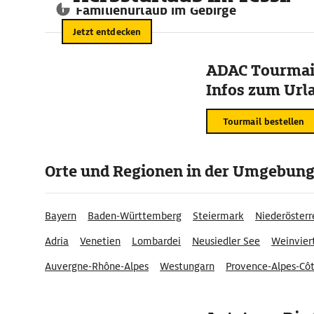
Familienurlaub im Gebirge
Jetzt entdecken
ADAC Tourmail
Infos zum Urla
Tourmail bestellen
Orte und Regionen in der Umgebun
Bayern
Baden-Württemberg
Steiermark
Niederösterr
Adria
Venetien
Lombardei
Neusiedler See
Weinvier
Auvergne-Rhône-Alpes
Westungarn
Provence-Alpes-Côt
Nordwestschweiz
Württembergisches Allgäu