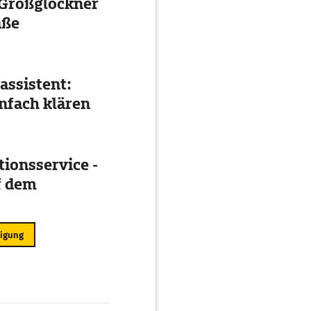
 Großglockner
aße
assistent:
nfach klären
ionsservice -
f dem
ligung