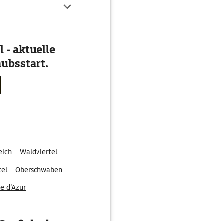
 - aktuelle
ubsstart.
g
eich
Waldviertel
tel
Oberschwaben
e d’Azur