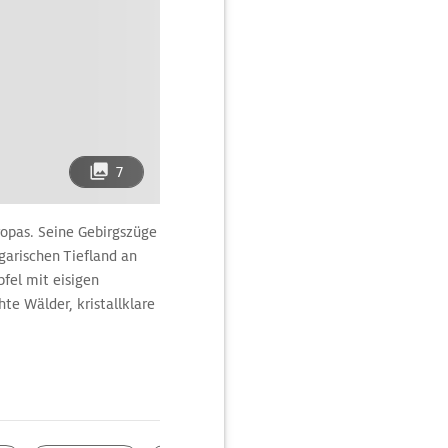
7
opas. Seine Gebirgszüge
arischen Tiefland an
fel mit eisigen
te Wälder, kristallklare
r Alpenländer
htäler stehen belebten
 gegenüber. Einsame
m
Lac d‘Annecy
in