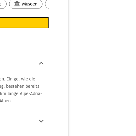
e
Museen
Ortsbild
Touren
Ges
igen Gletscherwelten am
inunter in die
eiche Tipps und
e Gschnitzer Tribulaun
Übersichtskarten des
d anspruchsvolle
 Erlebniswanderung zum
 am
Walchensee
hinauf
n. Einige, wie die
g, bestehen bereits
 km lange Alpe-Adria-
 Alpen.