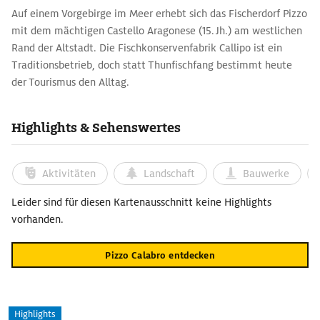
Auf einem Vorgebirge im Meer erhebt sich das Fischerdorf Pizzo
mit dem mächtigen Castello Aragonese (15. Jh.) am westlichen
Rand der Altstadt. Die Fischkonservenfabrik Callipo ist ein
Traditionsbetrieb, doch statt Thunfischfang bestimmt heute
der Tourismus den Alltag.
Ein langer, flacher Sandstrand säumt den weiten Golf von
Sant'Eufemia. Unwiderstehlich wie der Ausblick ist Tartufo,
Highlights & Sehenswertes
eine schokoladige Eisspezialität, die in der Gelateria Ercole
erfunden wurde. Im Castello Aragonese schildert ein Museum,
wie die französische Herrschaft in Süditalien 1815 endete, mit
Aktivitäten
Landschaft
Bauwerke
der Hinrichtung von Joachim Murat, König von Neapel, für
dessen Gefangennahme die Bürger Pizzos eine Jahresration Salz
Leider sind für diesen Kartenausschnitt keine Highlights
erhielten. Die Kirche San Giorgio aus dem 17. Jh. birgt sein
vorhanden.
Grab. Aus derselben Epoche stammt die Felsenkirche Chiesa di
Piedigrotta, die Schiffbrüchige als Dank für ihre Rettung
Pizzo Calabro entdecken
stifteten. Die Heiligenfiguren sind aus dem 19. Jh.
Highlights