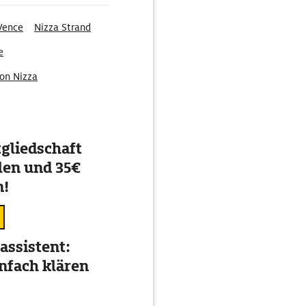
Vence
Nizza Strand
e
von Nizza
gliedschaft
en und 35€
n!
assistent:
nfach klären