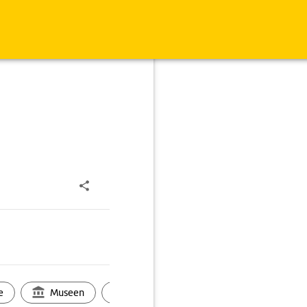
e
Museen
Ortsbild
Touren
Ges