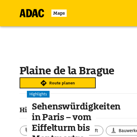
Maps
Plaine de la Brague
Route planen
Highlights
Sehenswürdigkeiten
Highlights & Sehenswertes
in Paris – vom
Eiffelturm bis
Aktivitäten
Landschaft
Bauwerk