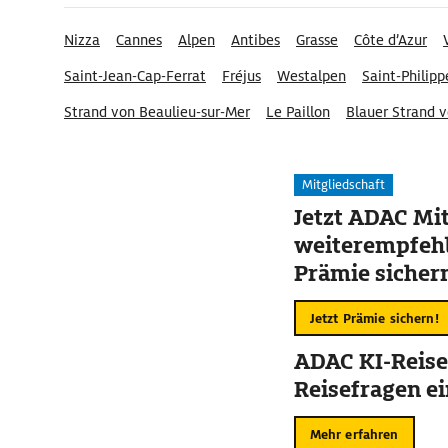
Nizza
Cannes
Alpen
Antibes
Grasse
Côte d’Azur
Saint-Jean-Cap-Ferrat
Fréjus
Westalpen
Saint-Philipp
Strand von Beaulieu-sur-Mer
Le Paillon
Blauer Strand 
Place Magenta
Mitgliedschaft
Jetzt ADAC Mit
weiterempfehl
Prämie sicher
Jetzt Prämie sichern!
ADAC KI-Reise
Reisefragen ei
Mehr erfahren