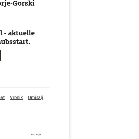
orje-Gorski
 - aktuelle
ubsstart.
g
nat
Vrbnik
Omisalj
Anzeige