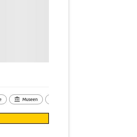
e
Museen
Ortsbild
Touren
Ges