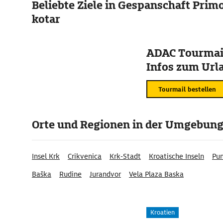
Beliebte Ziele in Gespanschaft Prim
kotar
ADAC Tourmail
Infos zum Urla
Tourmail bestellen
Orte und Regionen in der Umgebun
Insel Krk
Crikvenica
Krk-Stadt
Kroatische Inseln
Pu
Baška
Rudine
Jurandvor
Vela Plaza Baska
Kroatien