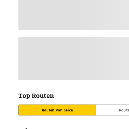
Top Routen
Routen von Selce
Route