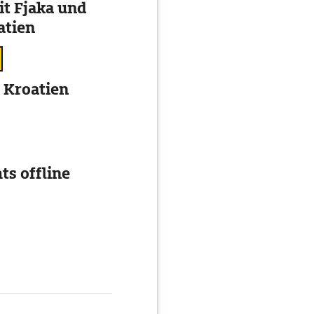
t Fjaka und
atien
 Kroatien
ts offline