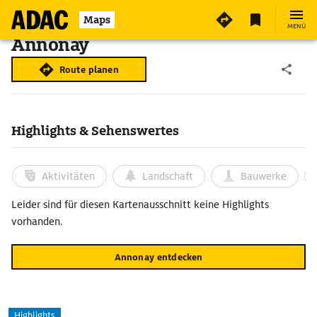
Maps
MENÜ
Annonay
Route planen
Highlights & Sehenswertes
Aktivitäten
Landschaft
Bauwerke
Leider sind für diesen Kartenausschnitt keine Highlights
vorhanden.
Annonay entdecken
Highlights