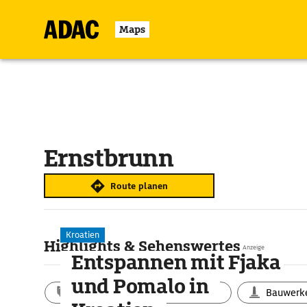
Maps
Ernstbrunn
Route planen
Kroatien
Highlights & Sehenswertes
Anzeige
Entspannen mit Fjaka
und Pomalo in
Aktivitäten
Landschaft
Bauwerk