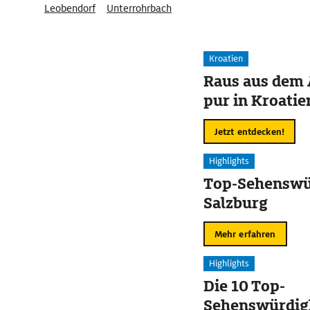
Leobendorf
Unterrohrbach
Kroatien
Raus aus dem 
pur in Kroatie
Jetzt entdecken!
Highlights
Top-Sehenswür
Salzburg
Mehr erfahren
Highlights
Die 10 Top-
Sehenswürdigk