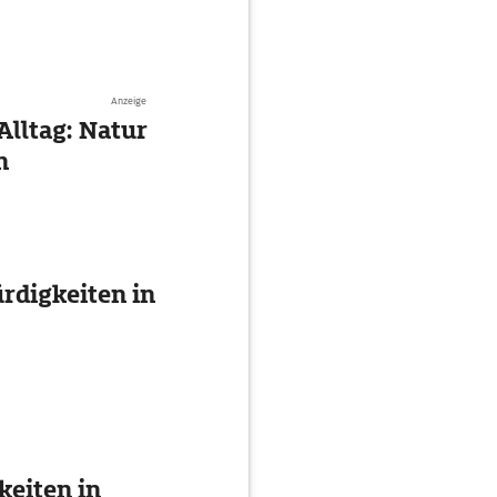
Anzeige
Alltag: Natur
n
digkeiten in
eiten in