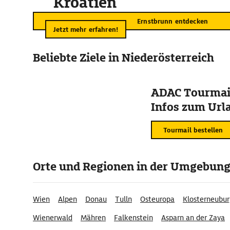
Kroatien
Ernstbrunn entdecken
Jetzt mehr erfahren!
Beliebte Ziele in Niederösterreich
ADAC Tourmail
Infos zum Urla
Tourmail bestellen
Orte und Regionen in der Umgebun
Wien
Alpen
Donau
Tulln
Osteuropa
Klosterneubur
Wienerwald
Mähren
Falkenstein
Asparn an der Zaya