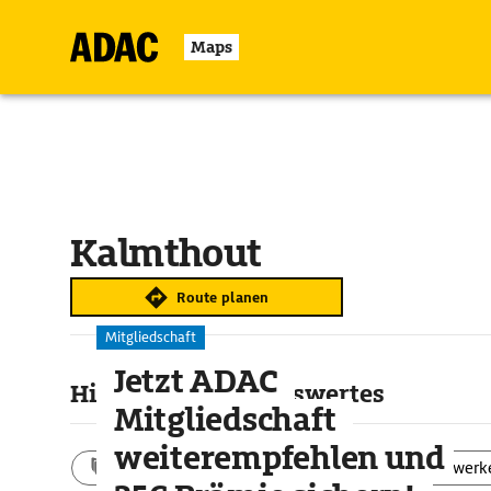
Maps
Kalmthout
Route planen
Mitgliedschaft
Jetzt ADAC
Highlights & Sehenswertes
Mitgliedschaft
weiterempfehlen und
Aktivitäten
Landschaft
Bauwerk