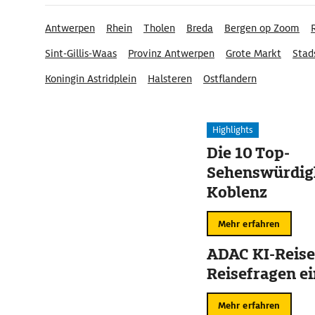
Antwerpen
Rhein
Tholen
Breda
Bergen op Zoom
Sint-Gillis-Waas
Provinz Antwerpen
Grote Markt
Stad
Koningin Astridplein
Halsteren
Ostflandern
Highlights
Die 10 Top-
Sehenswürdigk
Koblenz
Mehr erfahren
ADAC KI-Reise
Reisefragen ei
Mehr erfahren