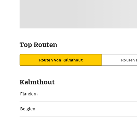
Top Routen
Routen von Kalmthout
Routen 
Kalmthout
Flandern
Belgien