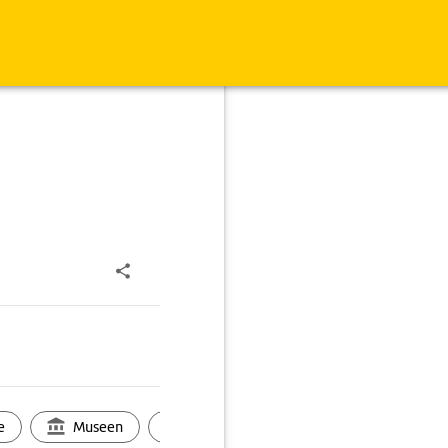
e
Museen
Ortsbild
Touren
Ges