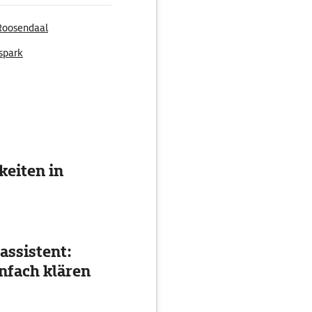
Roosendaal
spark
eiten in
assistent:
nfach klären