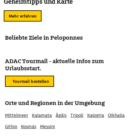
Geheimtipps und Karte
Mehr erfahren
Beliebte Ziele in Peloponnes
ADAC Tourmail - aktuelle Infos zum
Urlaubsstart.
Tourmail bestellen
Orte und Regionen in der Umgebung
Mittelmeer
Kalamata
Ägäis
Tripoli
Kalogria
Oikhalía
Githio
Kosmás
Messíni