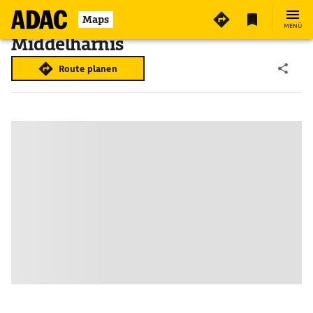
Maps
MENÜ
Middelharnis
Route planen