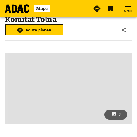
Maps
MENÜ
Komitat Tolna
Route planen
2