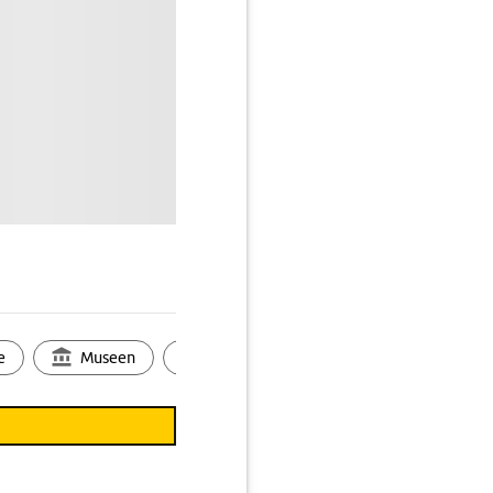
e
Museen
Ortsbild
Touren
Ges