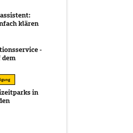
assistent:
nfach klären
ionsservice -
f dem
ligung
izeitparks in
den