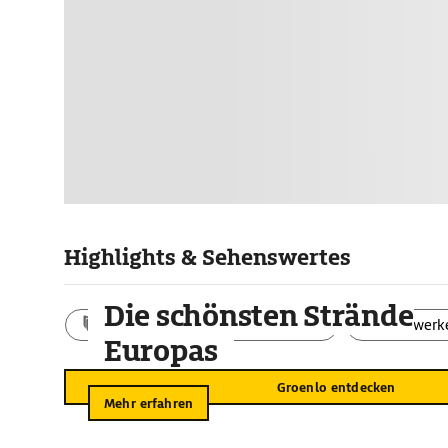
Highlights & Sehenswertes
Die schönsten Strände
Aktivitäten
Landschaft
Bauwerk
Europas
Groenlo entdecken
Mehr erfahren