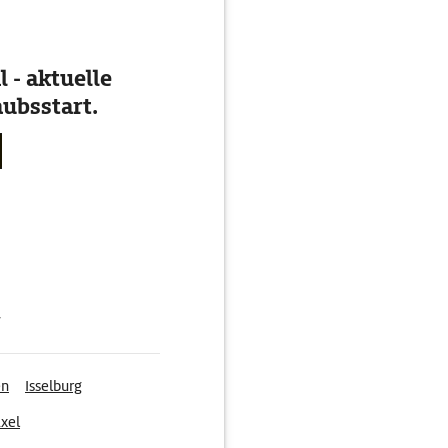
 - aktuelle
ubsstart.
g
en
Isselburg
xel