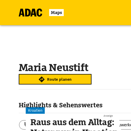
Maps
Maria Neustift
Route planen
Highlights & Sehenswertes
Kroatien
Anzeige
Raus aus dem Alltag:
Aktivitäten
Landschaft
Bauwerk