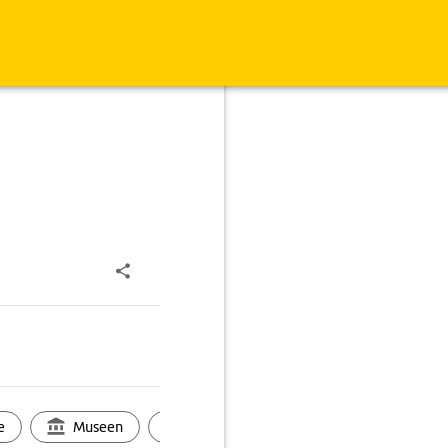
e
Museen
Ortsbild
Touren
Ges