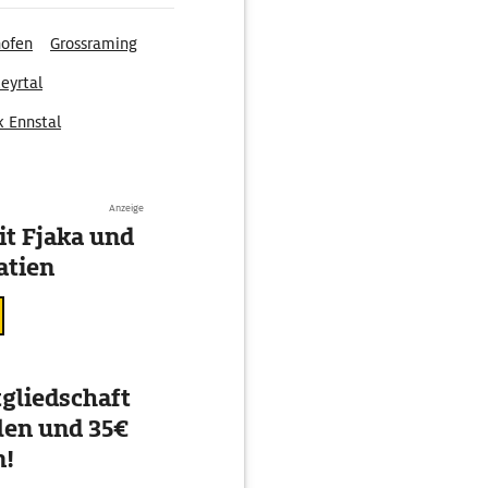
ofen
Grossraming
eyrtal
k Ennstal
Anzeige
t Fjaka und
atien
gliedschaft
en und 35€
n!