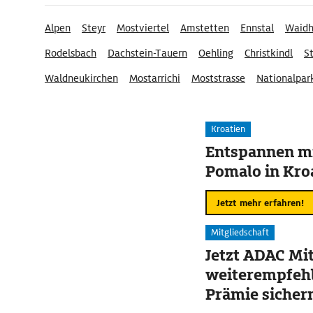
Alpen
Steyr
Mostviertel
Amstetten
Ennstal
Waidh
Rodelsbach
Dachstein-Tauern
Oehling
Christkindl
St
Waldneukirchen
Mostarrichi
Moststrasse
Nationalpar
Kroatien
Entspannen mi
Pomalo in Kro
Jetzt mehr erfahren!
Mitgliedschaft
Jetzt ADAC Mit
weiterempfehl
Prämie sicher