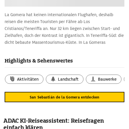
La Gomera hat keinen internationalen Flughafen, deshalb
reisen die meisten Touristen per Fähre ab Los
Cristianos/Teneriffa an. Nur 32 km liegen zwischen Start- und
Zielhafen, doch der Kontrast ist gigantisch. In Teneriffa-Süd: die
dicht bebaute Massentourismus-Küste. In La Gomeras
Hauptstadt San Sebastián (ca. 9000 Einwohner): kanarische
Architektur, dörfliche Atmosphäre.
Highlights & Sehenswertes
Der Ort hat kaum Sehenswürdigkeiten, dafür aber eine Menge
der für die Kanaren typischen kleinen Häuschen, oft auch
farbenfroh gestrichen. Wer den ruhigen Puls des Stadtlebens
Aktivitäten
Landschaft
Bauwerke
spüren will, tut dies am besten in den Terrassencafés an der
Plaza de las Américas sowie an der angrenzenden Plaza de la
San Sebastián de la Gomera entdecken
Constitución, die von Lorbeerbäumen begrünt wird. Die
meisten Einkaufsmöglichkeiten bieten die parallel
verlaufenden Straßen Calle Real und Calle Ruiz de Padrón.
Als ältestes Bauwerk der Kanarischen Inseln gilt der rotbraun-
ADAC KI-Reiseassistent: Reisefragen
weiß gesprenkelte Wehrturm Torre del Conde aus dem 15. Jh.
einfach klären