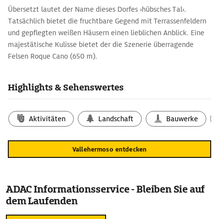
Übersetzt lautet der Name dieses Dorfes ›hübsches Tal‹.
Tatsächlich bietet die fruchtbare Gegend mit Terrassenfeldern
und gepflegten weißen Häusern einen lieblichen Anblick. Eine
majestätische Kulisse bietet der die Szenerie überragende
Felsen Roque Cano (650 m).
Kleine Obst- und Gemüseplantagen sowie Weinterrassen
zeugen von der Bedeutung der Landwirtschaft. Daneben spielt
Highlights & Sehenswertes
das Kunsthandwerk eine wichtige Rolle: Korbflechter und
Holzschnitzer sind hier ansässig. Zentrum des Dorf lebens ist
die Plaza de la Constitu ción mit Rathaus, Markthalle, Bar und
Aktivitäten
Landschaft
Bauwerke
Geschäften.
Rund 3 km trennen den Ort von seinem Strand. An der Playa de
Vallehermoso entdecken
Vallehermoso ermöglicht ein neu eröffnetes
Meerwasserschwimmbecken das Baden auch bei starker
Brandung.Sußerdem gibt es Toiletten, Umkleidekabinen und
ein Angebot an kleinen Snacks.
ADAC Informationsservice - Bleiben Sie auf
dem Laufenden