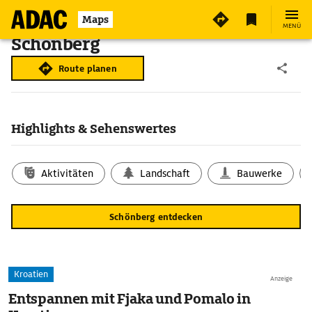
Maps
MENÜ
Schönberg
Route planen
Highlights & Sehenswertes
Aktivitäten
Landschaft
Bauwerke
Schönberg entdecken
Kroatien
Anzeige
Entspannen mit Fjaka und Pomalo in