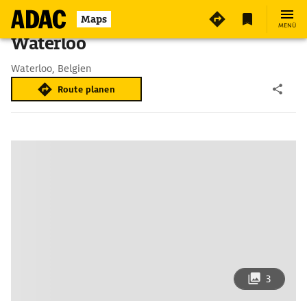
Maps
MENÜ
Waterloo
Waterloo, Belgien
Route planen
3