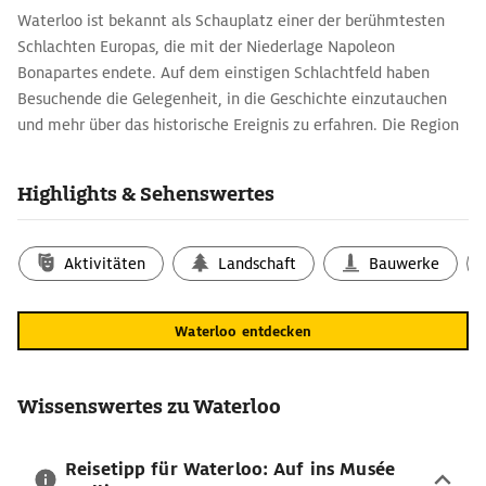
Waterloo ist bekannt als Schauplatz einer der berühmtesten
Schlachten Europas, die mit der Niederlage Napoleon
Bonapartes endete. Auf dem einstigen Schlachtfeld haben
Besuchende die Gelegenheit, in die Geschichte einzutauchen
und mehr über das historische Ereignis zu erfahren. Die Region
rundherum hat darüber hinaus weitere Sehenswürdigkeiten zu
bieten, die mit einer Karte von Waterloo entdeckt werden
Highlights & Sehenswertes
können.
Reiseführer zu den Highlights der Schlacht
Aktivitäten
Landschaft
Bauwerke
Verschiedene Sehenswürdigkeiten informieren über das
Kampfgeschehen vom 18. Juni 1815. Wahrzeichen des Areals ist
die Butte du Lion mit einem weithin sichtbaren Löwen. Der
Waterloo entdecken
Aufstieg auf den Hügel lohnt sich auch wegen des umfassenden
Panoramablicks. Der Bauernhof von Hougoumont war eines der
Zentren der Kampfhandlungen. In einer Videoshow erfahren
Wissenswertes zu Waterloo
Gäste mehr über den Verlauf der Schlacht. Ebenfalls auf dem
Gelände befindet sich das Memorial 1815, ein Museum, das mit
Reisetipp für Waterloo: Auf ins Musée
einem 3D-Film und weiteren Schätzen und Funden das Ereignis