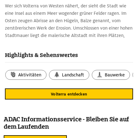
Wer sich Volterra von Westen nähert, der sieht die Stadt wie
eine Insel aus einem Meer wogender grüner Felder ragen. Im
Osten zeugen Abrisse an den Hügeln, Balze genannt, vom
zerstörerischen Werk der Erosion. Umschlossen von einer hohen
Stadtmauer liegt die malerische Altstadt mit ihren Plätzen,
Türmen und Toren.
Highlights & Sehenswertes
Volterras Ursprünge gehen auf das 7. Jh. v. Chr. zurück.
Erinnerungen an die Etruskerzeit bewahrt das Museo Etrusco
Guarnacci. Glanzlicht seiner Sammlung ist die Bronzestatuette
Aktivitäten
Landschaft
Bauwerke
eines jungen Mannes, die wegen ihrer dünnen, überlangen Form
Ombra della Sera, Abendschatten, genannt wird. Vor der Porta
Fiorentina findet sich das Teatro Romano aus der Zeit des
Volterra entdecken
Kaisers Augustus mit Resten des Büh­nenhauses und der
Sitzreihen. Ein hoher viereckiger Campanile weist den Weg
zum Duomo Santa Maria Assunta aus dem 12. Jh. und dem
ADAC Informationsservice - Bleiben Sie auf
mächtigen achteckigen Battistero, das ein Taufbecken von
dem Laufenden
Andrea Sansovino birgt.