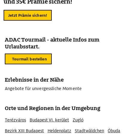
und 35€ Prämie sichern!
Jetzt Prämie sichern!
ADAC Tourmail - aktuelle Infos zum
Urlaubsstart.
Tourmail bestellen
Erlebnisse in der Nähe
Angebote für unvergessliche Momente
Orte und Regionen in der Umgebung
Terézváros
Budapest VI. kerület
Zugló
Bezirk XIII Budapest
Heldenplatz
Stadtwäldchen
Óbuda