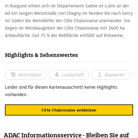
In Burgund reihen sich im Departement Saône-et-Loire an der
40 km langen Weinstraße von Chagny im Norden bis nach Sercy
im Süden die Weindörfer der Côte Chalonnaise aneinander. Sie
liegen im Weinbaugebiet der Côte Chalonnaise mit 2400 ha
Anbaufläche. Gut 75 % der Rebfläche entfällt auf Rotweine,
unter denen der Pinot Noir überwiegt. Unter den Weißweinen
stellt Chardonnay den größten Anteil.
Highlights & Sehenswertes
Nostalgische Gassen, stolze Winzerdomizile und exzellente
Weißweine findet man in Rully, dessen Château seit neun
Jahrhunderten im Besitz ein- und derselben Familie ist.
Aktivitäten
Landschaft
Bauwerke
Wohlhabend wirkt Mercury, dessen Name für große Rotweine
bürgt. Das Dorf Givry produziert sowohl rote als auch weiße
Leider sind für diesen Kartenausschnitt keine Highlights
Tropfen. Neoklassizistisch sind die kreisrunde Markthalle, das
vorhanden.
Rathaus und etliche Winzerpalais von der Wende des 18. zum
19. Jh.
Côte Chalonnaise entdecken
ADAC Informationsservice - Bleiben Sie auf