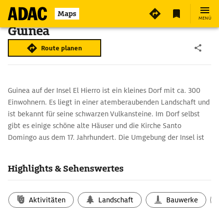
Maps
MENÜ
Guinea
Route planen
Guinea auf der Insel El Hierro ist ein kleines Dorf mit ca. 300
Einwohnern. Es liegt in einer atemberaubenden Landschaft und
ist bekannt für seine schwarzen Vulkansteine. Im Dorf selbst
gibt es einige schöne alte Häuser und die Kirche Santo
Domingo aus dem 17. Jahrhundert. Die Umgebung der Insel ist
vulkanischen Ursprungs und bietet einzigartige Wander- und
Radwege.
Highlights & Sehenswertes
Kleines Freilichtmuseum mit Rieseneidechsen
Im Ecomuseo de Guinea y Centro de recuperaciòn del lagarto
Aktivitäten
Landschaft
Bauwerke
gigante sind die Häuser des Dorfes, das im letzten Jahrhundert
verlassen wurde, zu besichtigen. Ihr Inneres wurde authentisch