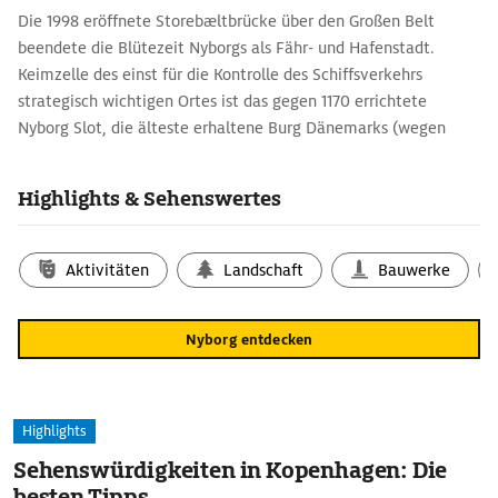
Die 1998 eröffnete Storebæltbrücke über den Großen Belt
beendete die Blütezeit ­Nyborgs als Fähr- und Hafenstadt.
Keimzelle des einst für die Kontrolle des Schiffsverkehrs
strategisch wichtigen Ortes ist das gegen 1170 errichtete
Nyborg Slot, die älteste erhaltene Burg Dänemarks (wegen
Restaurierung und Erweiterung vo­raussichtlich bis 2024
geschlossen). Von der einst vierflügeligen Wehr­anlage ist noch
Highlights & Sehenswertes
das Haupthaus mit Rittersaal und Reichsratssaal erhalten.
Aktivitäten
Landschaft
Bauwerke
Nyborg entdecken
Highlights
Sehenswürdigkeiten in Kopenhagen: Die
besten Tipps