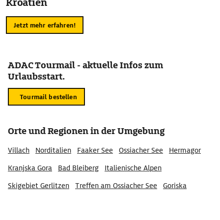
Kroatien
Jetzt mehr erfahren!
ADAC Tourmail - aktuelle Infos zum
Urlaubsstart.
Tourmail bestellen
Orte und Regionen in der Umgebung
Villach
Norditalien
Faaker See
Ossiacher See
Hermagor
Kranjska Gora
Bad Bleiberg
Italienische Alpen
Skigebiet Gerlitzen
Treffen am Ossiacher See
Goriska
Sankt Andrä
Sankt Leonhard
Finkenstein