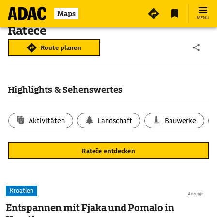
Maps
MENÜ
Rateče
Route planen
Highlights & Sehenswertes
Aktivitäten
Landschaft
Bauwerke
Rateče entdecken
Kroatien
Anzeige
Entspannen mit Fjaka und Pomalo in