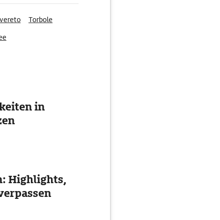
vereto
Torbole
ee
eiten in
zen
: Highlights,
 verpassen