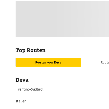
Top Routen
Routen von Deva
Rout
Deva
Trentino-Südtirol
Italien