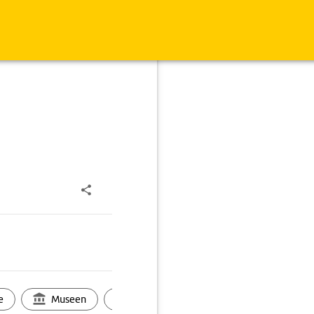
e
Museen
Ortsbild
Touren
Ges