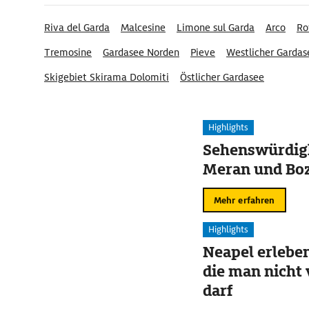
Riva del Garda
Malcesine
Limone sul Garda
Arco
Ro
Tremosine
Gardasee Norden
Pieve
Westlicher Gardas
Skigebiet Skirama Dolomiti
Östlicher Gardasee
Highlights
Sehenswürdigk
Meran und Bo
Mehr erfahren
Highlights
Neapel erleben
die man nicht
darf