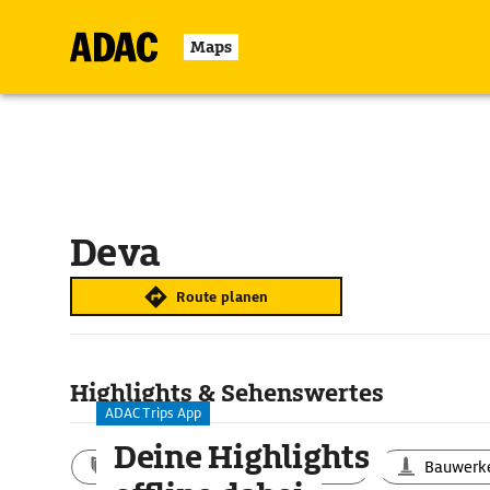
Maps
Deva
Route planen
Highlights & Sehenswertes
ADAC Trips App
Deine Highlights
Aktivitäten
Landschaft
Bauwerk