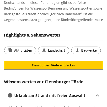
Deutschlands. In dieser Ferienregion gibt es perfekte
Bedingungen für Wassersportlerinnen und Wassersportler sowie
Badegäste. Als traditionelles „Tor nach Dänemark“ ist die
Gegend bestens dazu geeignet, eine länderübergreifende Route
zu planen.
Flensburger Förde: Reisetipps mit maritimem
Highlights & Sehenswertes
Flair
Die Seefahrt spielt in dieser Region schon immer eine
Aktivitäten
Landschaft
Bauwerke
herausragende Rolle. Im Flensburger Hafen legten
Handelsschiffe mit Gütern wie Rohrzucker und Rohrum an, die
der damals noch zu Dänemark gehörenden Stadt großen
Flensburger Förde entdecken
Wohlstand bescherten. Im historischen Hafen liegen unter
anderem alte Fischkutter, Segeljachten und der authentisch
restaurierte Salondampfer Alexandra vor Anker. Natürlich
Wissenswertes zur Flensburger Förde
findet sich dort stets eine gute Fischbude in der Nähe, an der
sich ein leckeres Fischbrötchen genießen lässt.
Urlaub am Strand mit freier Auswahl
Reiseführer: Die wichtigsten
Sehenswürdigkeiten der Flensburger Förde